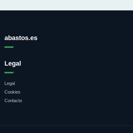
abastos.es
Legal
Legal
Cookies
Contacto