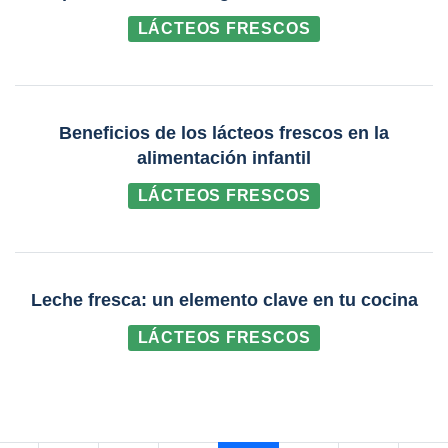
LÁCTEOS FRESCOS
Beneficios de los lácteos frescos en la
alimentación infantil
LÁCTEOS FRESCOS
Leche fresca: un elemento clave en tu cocina
LÁCTEOS FRESCOS