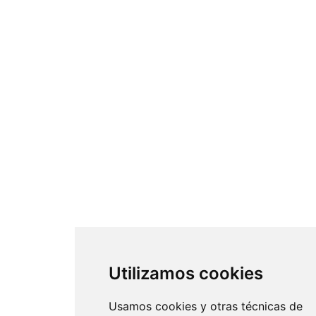
Utilizamos cookies
Usamos cookies y otras técnicas de