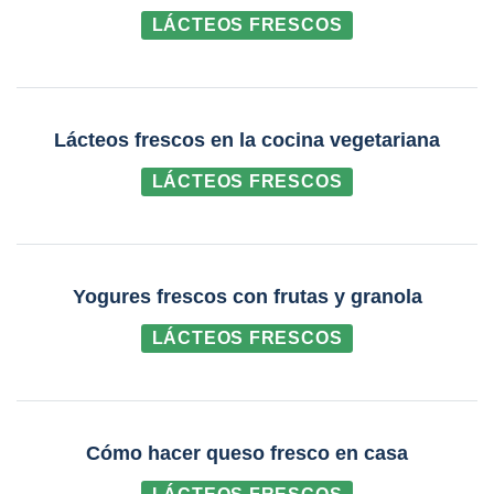
LÁCTEOS FRESCOS
Lácteos frescos en la cocina vegetariana
LÁCTEOS FRESCOS
Yogures frescos con frutas y granola
LÁCTEOS FRESCOS
Cómo hacer queso fresco en casa